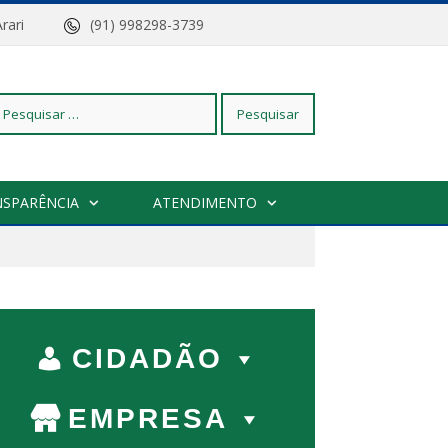
z do Arari
(91) 998298-3739
squisar
NSPARÊNCIA
ATENDIMENTO
r:
CIDADÃO
EMPRESA