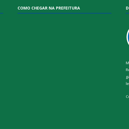
COMO CHEGAR NA PREFEITURA
D
M
R
g
l
i
C