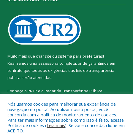
Muito mais que
criar site
ou
sistema para prefeituras
!
Realizamos uma
assessoria
completa, onde garantimos em
contrato que todas as exigências das
leis de transparência
pública
serão atendidas.
Conheça o
PNTP
e o
Radar da Transparência Pública
Nós usamos cookies para melhorar sua experiência de
navegação no portal. Ao utilizar nosso portal, você
concorda com a política de monitoramento de cookies.
Para ter mais informações sobre como isso é feito, acesse
Todos os direitos reservados a Prefeitura Municipal de Santa
Política de cookies (
Leia mais
). Se você concorda, clique em
Cruz do Arari.
ACEITO.