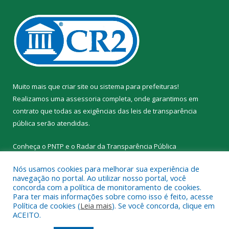
Muito mais que
criar site
ou
sistema para prefeituras
!
Realizamos uma
assessoria
completa, onde garantimos em
contrato que todas as exigências das
leis de transparência
pública
serão atendidas.
Conheça o
PNTP
e o
Radar da Transparência Pública
Nós usamos cookies para melhorar sua experiência de
navegação no portal. Ao utilizar nosso portal, você
concorda com a política de monitoramento de cookies.
Para ter mais informações sobre como isso é feito, acesse
Todos os direitos reservados a Prefeitura Municipal de Santa
Política de cookies (
Leia mais
). Se você concorda, clique em
Cruz do Arari.
ACEITO.