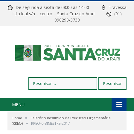
De segunda a sexta de 08:00 às 14:00
Travessa
lídia leal s/n – centro – Santa Cruz do Arari
(91)
998298-3739
Pesquisar
por:
MENU
»
Home
Relatório Resumido da Execução Orçamentária
»
(RREO)
RREO-6-BIMESTRE-2017