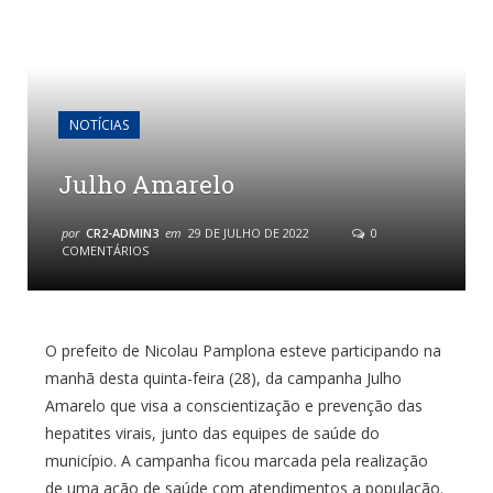
NOTÍCIAS
Julho Amarelo
por
CR2-ADMIN3
em
29 DE JULHO DE 2022
0
COMENTÁRIOS
O prefeito de Nicolau Pamplona esteve participando na
manhã desta quinta-feira (28), da campanha Julho
Amarelo que visa a conscientização e prevenção das
hepatites virais, junto das equipes de saúde do
município. A campanha ficou marcada pela realização
de uma ação de saúde com atendimentos a população.