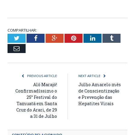
COMPARTILHAR:
Twitter
Facebook
Google+
Pinterest
LinkedIn
Tumblr
Email
PREVIOUS ARTICLE
NEXT ARTICLE
Alô Marajó!
Julho Amarelo mês
Confirmadíssimo o
de Conscientização
25° Festival do
e Prevenção das
Tamuatá em Santa
Hepatites Virais
Cruz do Arari, de 29
a 31 de Julho
CONTEÚDO RELACIONADO