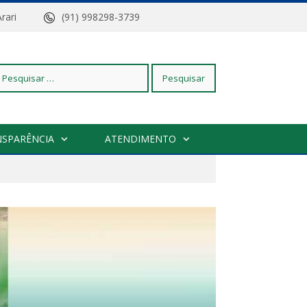
z do Arari
(91) 998298-3739
squisar
NSPARÊNCIA
ATENDIMENTO
r: