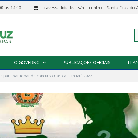
08:00 às 14:00
Travessa lídia leal s/n – centro – Santa Cru
Pe
O GOVERNO
PUBLICAÇÕES OFICIAIS
TRA
es para participar do concurso Garota Tamuatá 2022
po