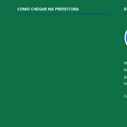
COMO CHEGAR NA PREFEITURA
D
M
R
g
l
i
C