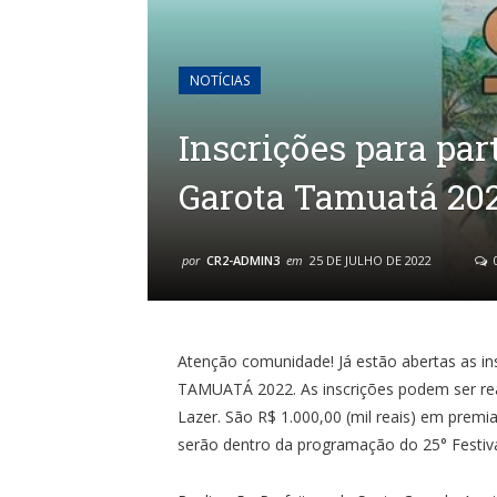
NOTÍCIAS
Inscrições para par
Garota Tamuatá 20
por
CR2-ADMIN3
em
25 DE JULHO DE 2022
Atenção comunidade! Já estão abertas as in
TAMUATÁ 2022. As inscrições podem ser real
Lazer. São R$ 1.000,00 (mil reais) em prem
serão dentro da programação do 25° Festiva