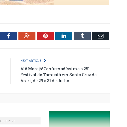
tter
Facebook
Google+
Pinterest
LinkedIn
Tumblr
Email
E
NEXT ARTICLE
a
Alô Marajó! Confirmadíssimo o 25°
s
Festival do Tamuatá em Santa Cruz do
Arari, de 29 a 31 de Julho
HO DE 2025