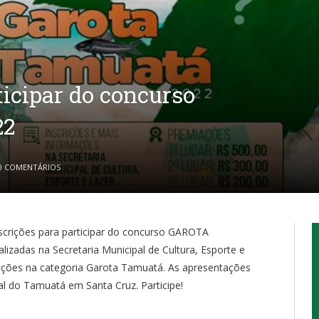
ticipar do concurso
22
0 COMENTÁRIOS
scrições para participar do concurso GAROTA
izadas na Secretaria Municipal de Cultura, Esporte e
iações na categoria Garota Tamuatá. As apresentações
l do Tamuatá em Santa Cruz. Participe!