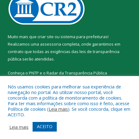
Muito mais que
criar site
ou
sistema para prefeituras
!
Realizamos uma
assessoria
completa, onde garantimos em
contrato que todas as exigências das
leis de transparência
pública
serão atendidas.
Conheça o
PNTP
e o
Radar da Transparência Pública
Nós usamos cookies para melhorar sua experiência de
navegação no portal. Ao utilizar nosso portal, você
concorda com a política de monitoramento de cookies.
Para ter mais informações sobre como isso é feito, acesse
Todos os direitos reservados a Prefeitura Municipal de Santa
Política de cookies (
Leia mais
). Se você concorda, clique em
Cruz do Arari.
ACEITO.
Mapa do Site
Acessar Área Administrativa
ACEITO
Leia mais
Acessar Webmail